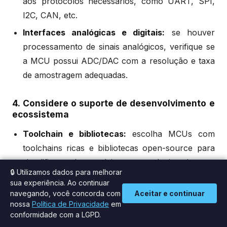
aos protocolos necessários, como UART, SPI,
I2C, CAN, etc.
Interfaces analógicas e digitais:
se houver
processamento de sinais analógicos, verifique se
a MCU possui ADC/DAC com a resolução e taxa
de amostragem adequadas.
4. Considere o suporte de desenvolvimento e
ecossistema
Toolchain e bibliotecas:
escolha MCUs com
toolchains ricas e bibliotecas open-source para
simplificar o desenvolvimento e reduzir o time-to-
🔒 Utilizamos dados para melhorar
market.
sua experiência. Ao continuar
Comunidade e documentação:
uma
navegando, você concorda com
Aceitar e continuar
nossa
Política de Privacidade
em
comunidade ativa e boa documentação são
conformidade com a LGPD.
essenciais para suporte durante o