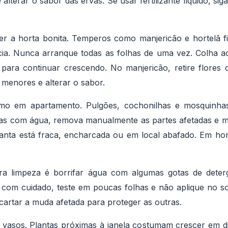
e alterar o sabor das ervas. Se usar fertilizante líquido, sig
er a horta bonita. Temperos como manjericão e hortelã 
ia. Nunca arranque todas as folhas de uma vez. Colha 
s para continuar crescendo. No manjericão, retire flore
 menores e alterar o sabor.
o em apartamento. Pulgões, cochonilhas e mosquinha
has com água, remova manualmente as partes afetadas e me
nta está fraca, encharcada ou em local abafado. Em ho
ra limpeza é borrifar água com algumas gotas de deter
om cuidado, teste em poucas folhas e não aplique no sol 
cartar a muda afetada para proteger as outras.
vasos. Plantas próximas à janela costumam crescer em di