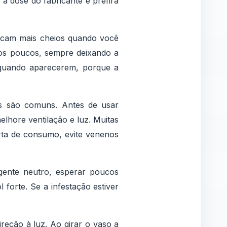
a a dose do fabricante e prefira
ficam mais cheios quando você
aos poucos, sempre deixando a
s quando aparecerem, porque a
s são comuns. Antes de usar
lhore ventilação e luz. Muitas
rta de consumo, evite venenos
gente neutro, esperar poucos
forte. Se a infestação estiver
reção à luz. Ao girar o vaso a