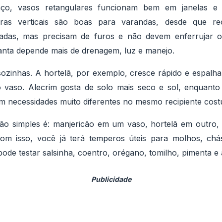
o, vasos retangulares funcionam bem em janelas e p
eiras verticais são boas para varandas, desde que re
adas, mas precisam de furos e não devem enferrujar ou 
anta depende mais de drenagem, luz e manejo.
ozinhas. A hortelã, por exemplo, cresce rápido e espalha
 vaso. Alecrim gosta de solo mais seco e sol, enquanto
om necessidades muito diferentes no mesmo recipiente cos
 simples é: manjericão em um vaso, hortelã em outro, 
om isso, você já terá temperos úteis para molhos, chás
 pode testar salsinha, coentro, orégano, tomilho, pimenta e 