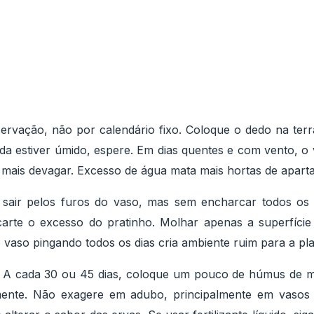
ervação, não por calendário fixo. Coloque o dedo na terr
nda estiver úmido, espere. Em dias quentes e com vento, o 
a mais devagar. Excesso de água mata mais hortas de apart
sair pelos furos do vaso, mas sem encharcar todos os d
scarte o excesso do pratinho. Molhar apenas a superfíci
o vaso pingando todos os dias cria ambiente ruim para a pla
. A cada 30 ou 45 dias, coloque um pouco de húmus de 
emente. Não exagere em adubo, principalmente em vaso