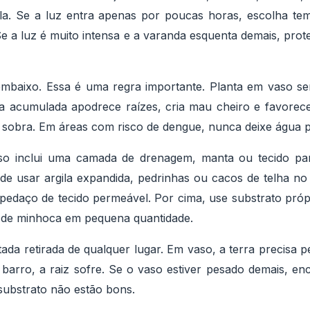
la. Se a luz entra apenas por poucas horas, escolha temp
Se a luz é muito intensa e a varanda esquenta demais, pro
embaixo. Essa é uma regra importante. Planta em vaso 
 acumulada apodrece raízes, cria mau cheiro e favorec
 sobra. Em áreas com risco de dengue, nunca deixe água 
o inclui uma camada de drenagem, manta ou tecido par
ode usar argila expandida, pedrinhas ou cacos de telha n
edaço de tecido permeável. Por cima, use substrato próp
de minhoca em pequena quantidade.
ada retirada de qualquer lugar. Em vaso, a terra precisa pe
barro, a raiz sofre. Se o vaso estiver pesado demais, en
substrato não estão bons.