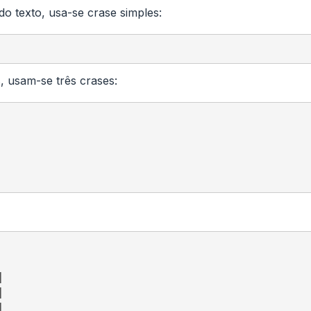
o texto, usa-se crase simples:
, usam-se três crases:




|