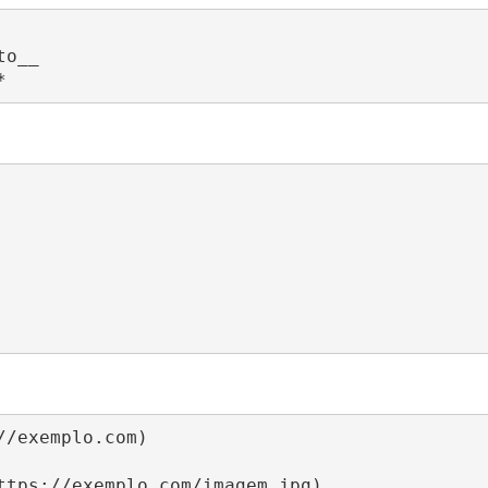
o__

*
/exemplo.com)

ttps://exemplo.com/imagem.jpg)