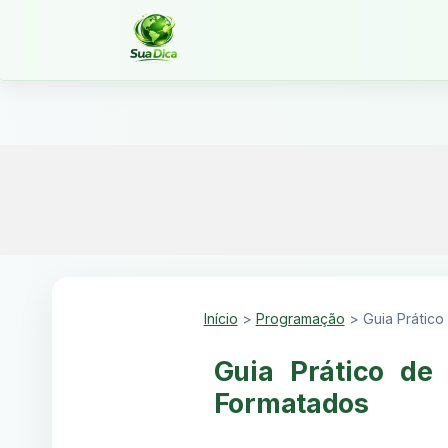
Início
>
Programação
>
Guia Prátic
Guia Prático d
Formatados