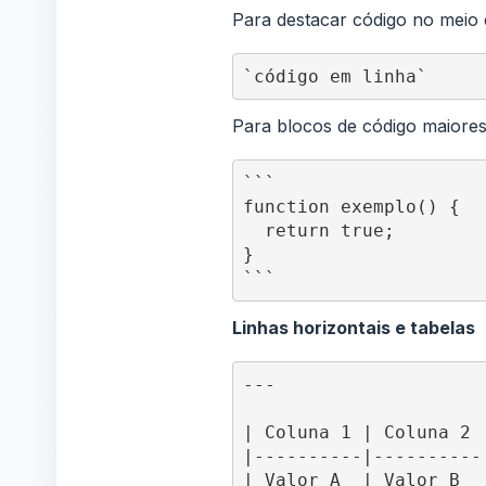
Para destacar código no meio d
`código em linha`
Para blocos de código maiores
```

function exemplo() {

  return true;

}

```
Linhas horizontais e tabelas
---

| Coluna 1 | Coluna 2 |
|----------|----------|
| Valor A  | Valor B  