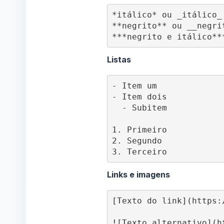
*itálico* ou _itálico_

**negrito** ou __negrit
***negrito e itálico**
Listas
- Item um

- Item dois

  - Subitem

1. Primeiro

2. Segundo

3. Terceiro
Links e imagens
[Texto do link](https:/
![Texto alternativo](h