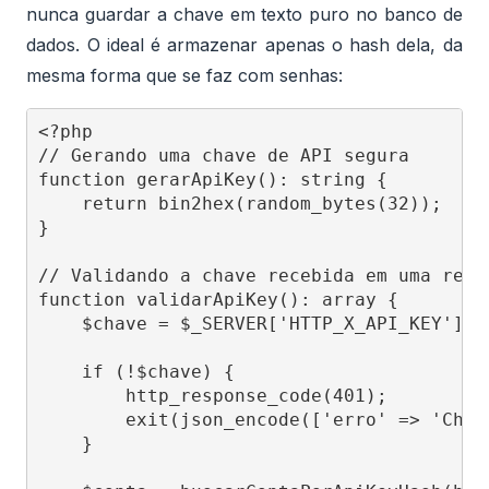
nunca guardar a chave em texto puro no banco de
dados. O ideal é armazenar apenas o hash dela, da
mesma forma que se faz com senhas:
<?php

// Gerando uma chave de API segura

function gerarApiKey(): string {

    return bin2hex(random_bytes(32));

}

// Validando a chave recebida em uma requi
function validarApiKey(): array {

    $chave = $_SERVER['HTTP_X_API_KEY'] ??
    if (!$chave) {

        http_response_code(401);

        exit(json_encode(['erro' => 'Chav
    }
