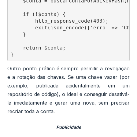
    $conta = buscarContaPorApiKeyHash(has
    if (!$conta) {

        http_response_code(403);

        exit(json_encode(['erro' => 'Chav
    }

    return $conta;

Outro ponto prático é sempre permitir a revogação
e a rotação das chaves. Se uma chave vazar (por
exemplo, publicada acidentalmente em um
repositório de código), o ideal é conseguir desativá-
la imediatamente e gerar uma nova, sem precisar
recriar toda a conta.