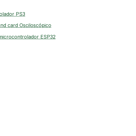
olador PS3
und card Osciloscópico
microcontrolador ESP32