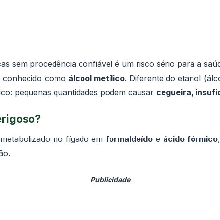
as sem procedência confiável é um risco sério para a saú
m conhecido como
álcool metílico
. Diferente do etanol (á
ico: pequenas quantidades podem causar
cegueira, insufi
erigoso?
 metabolizado no fígado em
formaldeído
e
ácido fórmico
ão.