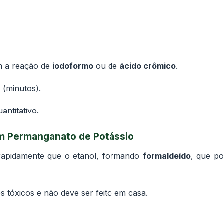
zam a reação de
iodoformo
ou de
ácido crômico
.
o (minutos).
uantitativo.
m Permanganato de Potássio
rapidamente que o etanol, formando
formaldeído
, que p
s tóxicos e não deve ser feito em casa.