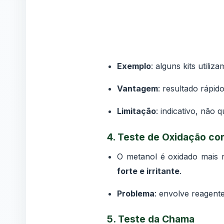
Exemplo
: alguns kits utili
Vantagem
: resultado rápid
Limitação
: indicativo, não q
4.
Teste de Oxidação co
O metanol é oxidado mais 
forte e irritante
.
Problema
: envolve reagente
5.
Teste da Chama