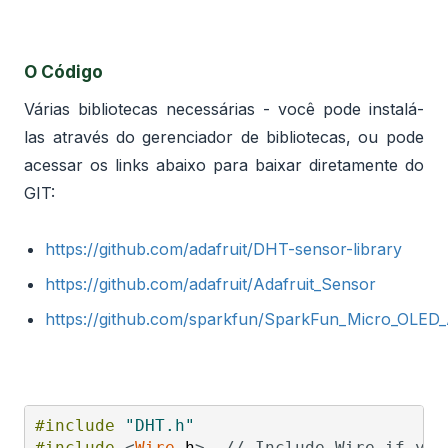
O Código
Várias bibliotecas necessárias - você pode instalá-
las através do gerenciador de bibliotecas, ou pode
acessar os links abaixo para baixar diretamente do
GIT:
https://github.com/adafruit/DHT-sensor-library
https://github.com/adafruit/Adafruit_Sensor
https://github.com/sparkfun/SparkFun_Micro_OLED_
#include
"DHT.h"
#include
<
Wire
.
h
>
// Include Wire if you