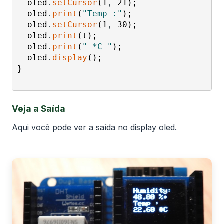
oled
.
setCursor
(
1
,
21
)
;
oled
.
print
(
"Temp :"
)
;
oled
.
setCursor
(
1
,
30
)
;
oled
.
print
(
t
)
;
oled
.
print
(
" *C "
)
;
oled
.
display
(
)
;
}
Veja a Saída
Aqui você pode ver a saída no display oled.