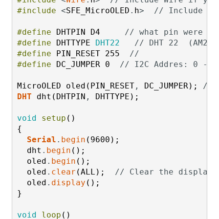
#include
<
SFE_MicroOLED
.
h
>
// Include th
#define
DHTPIN
D4
// what pin were co
#define
DHTTYPE
DHT22
// DHT 22  (AM230
#define
PIN_RESET
255
//
#define
DC_JUMPER
0
// I2C Addres: 0 - 0
MicroOLED
oled
(
PIN_RESET
,
DC_JUMPER
)
;
// 
DHT
dht
(
DHTPIN
,
DHTTYPE
)
;
void
setup
(
)
{
Serial
.
begin
(
9600
)
;
dht
.
begin
(
)
;
oled
.
begin
(
)
;
oled
.
clear
(
ALL
)
;
// Clear the displays
oled
.
display
(
)
;
}
void
loop
(
)