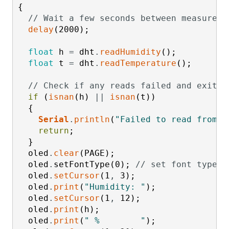
{
// Wait a few seconds between measureme
delay
(
2000
)
;
float
h
=
dht
.
readHumidity
(
)
;
float
t
=
dht
.
readTemperature
(
)
;
// Check if any reads failed and exit e
if
(
isnan
(
h
)
||
isnan
(
t
)
)
{
Serial
.
println
(
"Failed to read from D
return
;
}
oled
.
clear
(
PAGE
)
;
oled
.
setFontType
(
0
)
;
// set font type 0
oled
.
setCursor
(
1
,
3
)
;
oled
.
print
(
"Humidity: "
)
;
oled
.
setCursor
(
1
,
12
)
;
oled
.
print
(
h
)
;
oled
.
print
(
" %	"
)
;