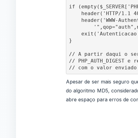
if (empty($_SERVER['PH
    header('HTTP/1.1 4
    header('WWW-Authen
        '",qop="auth",
    exit('Autenticacao
}

// A partir daqui o se
// PHP_AUTH_DIGEST e r
Apesar de ser mais seguro qu
do algoritmo MD5, considerado
abre espaço para erros de con