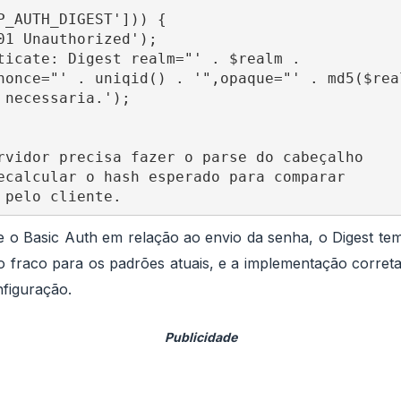
P_AUTH_DIGEST'])) {

01 Unauthorized');

ticate: Digest realm="' . $realm .

nonce="' . uniqid() . '",opaque="' . md5($real
 necessaria.');

rvidor precisa fazer o parse do cabeçalho

ecalcular o hash esperado para comparar

e o Basic Auth em relação ao envio da senha, o Digest te
 fraco para os padrões atuais, e a implementação corret
figuração.