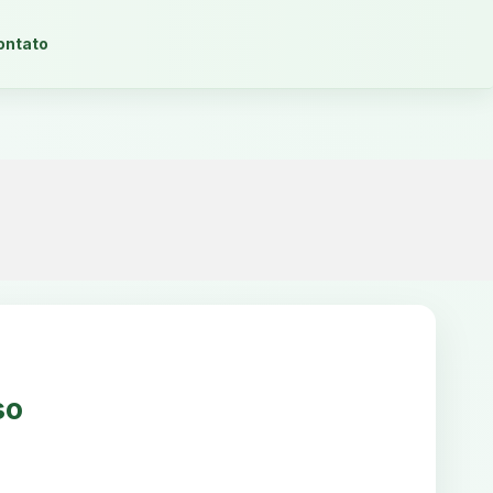
ontato
so