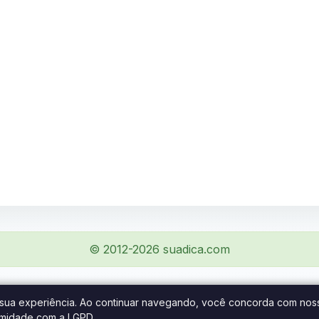
© 2012-2026 suadica.com
r sua experiência. Ao continuar navegando, você concorda com nos
midade com a LGPD.