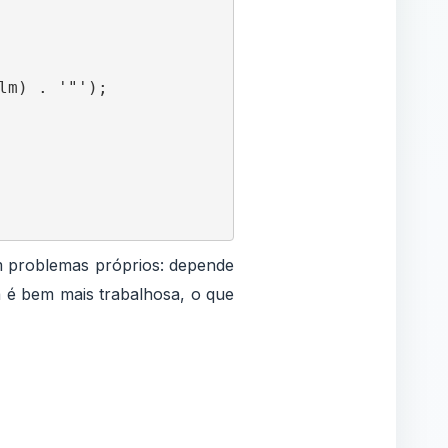
m) . '"');

m problemas próprios: depende
a é bem mais trabalhosa, o que